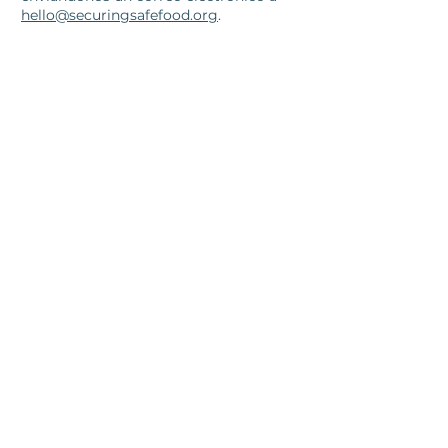
hello@securingsafefood.org
.
JOIN THE
MOVEMENT!
Stay in the loop with
updates from our team.
SUBSCRIBE
By submitting, you agree to our
Privacy Policy.